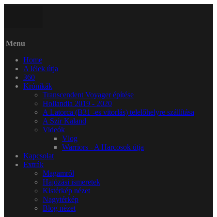
Menu
Home
A lélek útja
360
Krónikák
Transcendent Voyager építése
Hollandia 2019 - 2020
A Latorca (B31 -es vitorlás) telelőhelyre szállítása
A Szír Kaland
Videók
Vlog
Warriors - A Harcosok útja
Kapcsolat
Extrák
Magamról
Hajózási ismeretek
Kistérkép nézet
Nagytérkép
Blog nézet