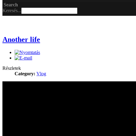
Search
Keresés...
Another life
Részletek
Category:
Vlog