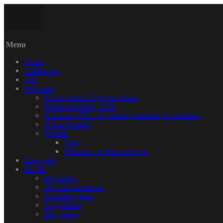
Menu
Home
A lélek útja
360
Krónikák
Transcendent Voyager építése
Hollandia 2019 - 2020
A Latorca (B31 -es vitorlás) telelőhelyre szállítása
A Szír Kaland
Videók
Vlog
Warriors - A Harcosok útja
Kapcsolat
Extrák
Magamról
Hajózási ismeretek
Kistérkép nézet
Nagytérkép
Blog nézet