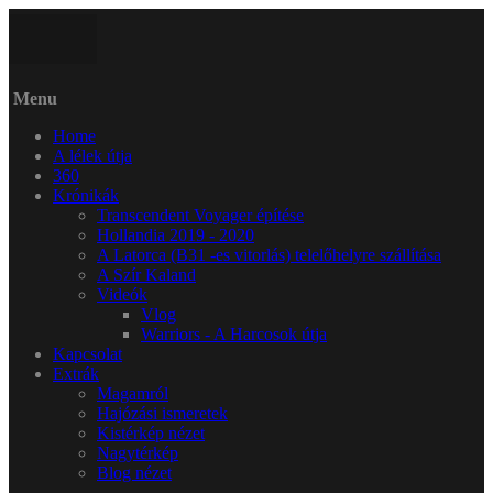
Menu
Home
A lélek útja
360
Krónikák
Transcendent Voyager építése
Hollandia 2019 - 2020
A Latorca (B31 -es vitorlás) telelőhelyre szállítása
A Szír Kaland
Videók
Vlog
Warriors - A Harcosok útja
Kapcsolat
Extrák
Magamról
Hajózási ismeretek
Kistérkép nézet
Nagytérkép
Blog nézet