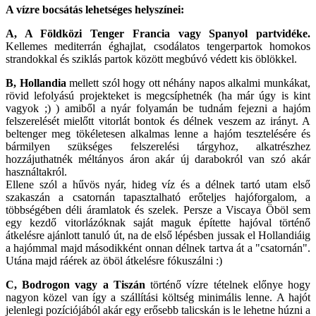
A vízre bocsátás lehetséges helyszínei:
A, A Földközi Tenger Francia vagy Spanyol partvidéke.
Kellemes mediterrán éghajlat, csodálatos tengerpartok homokos
strandokkal és sziklás partok között megbúvó védett kis öblökkel.
B, Hollandia
mellett szól hogy ott néhány napos alkalmi munkákat,
rövid lefolyású projekteket is megcsíphetnék (ha már úgy is kint
vagyok ;) ) amiből a nyár folyamán be tudnám fejezni a hajóm
felszerelését mielőtt vitorlát bontok és délnek veszem az irányt. A
beltenger meg tökéletesen alkalmas lenne a hajóm tesztelésére és
bármilyen szükséges felszerelési tárgyhoz, alkatrészhez
hozzájuthatnék méltányos áron akár új darabokról van szó akár
használtakról.
Ellene szól a hűvös nyár, hideg víz és a délnek tartó utam első
szakaszán a csatornán tapasztalható erőteljes hajóforgalom, a
többségében déli áramlatok és szelek. Persze a Viscaya Öböl sem
egy kezdő vitorlázóknak saját maguk építette hajóval történő
átkelésre ajánlott tanuló út, na de első lépésben jussak el Hollandiáig
a hajómmal majd másodikként onnan délnek tartva át a "csatornán".
Utána majd ráérek az öböl átkelésre fókuszálni :)
C, Bodrogon vagy a Tiszán
történő vízre tételnek előnye hogy
nagyon közel van így a szállítási költség minimális lenne. A hajót
jelenlegi pozíciójából akár egy erősebb talicskán is le lehetne húzni a