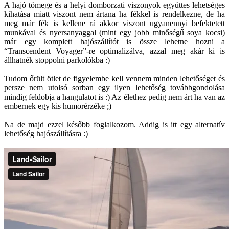
A hajó tömege és a helyi domborzati viszonyok együttes lehetséges
kihatása miatt viszont nem ártana ha fékkel is rendelkezne, de ha
meg már fék is kellene rá akkor viszont ugyanennyi befektetett
munkával és nyersanyaggal (mint egy jobb minőségű soya kocsi)
már egy komplett hajószállítót is össze lehetne hozni a
“Transcendent Voyager”-re optimalizálva, azzal meg akár ki is
állhatnék stoppolni parkolókba :)
Tudom őrült ötlet de figyelembe kell vennem minden lehetőséget és
persze nem utolsó sorban egy ilyen lehetőség továbbgondolása
mindig feldobja a hangulatot is :) Az élethez pedig nem árt ha van az
embernek egy kis humorérzéke ;)
Na de majd ezzel később foglalkozom. Addig is itt egy alternatív
lehetőség hajószállításra :)