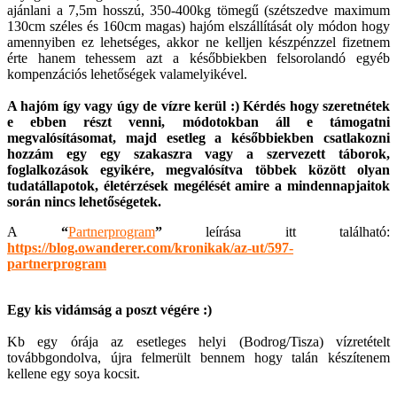
ajánlani a 7,5m hosszú, 350-400kg tömegű (szétszedve maximum
130cm széles és 160cm magas) hajóm elszállítását oly módon hogy
amennyiben ez lehetséges, akkor ne kelljen készpénzzel fizetnem
érte hanem tehessem azt a későbbiekben felsorolandó egyéb
kompenzációs lehetőségek valamelyikével.
A hajóm így vagy úgy de vízre kerül :) Kérdés hogy szeretnétek
e ebben részt venni, módotokban áll e támogatni
megvalósításomat, majd esetleg a későbbiekben csatlakozni
hozzám egy egy szakaszra vagy a szervezett táborok,
foglalkozások egyikére, megvalósítva többek között olyan
tudatállapotok, életérzések megélését amire a mindennapjaitok
során nincs lehetőségetek.
A
“
Partnerprogram
”
leírása itt található:
https://blog.owanderer.com/kronikak/az-ut/597-
partnerprogram
Egy kis vidámság a poszt végére :)
Kb egy órája az esetleges helyi (Bodrog/Tisza) vízretételt
továbbgondolva, újra felmerült bennem hogy talán készítenem
kellene egy soya kocsit.