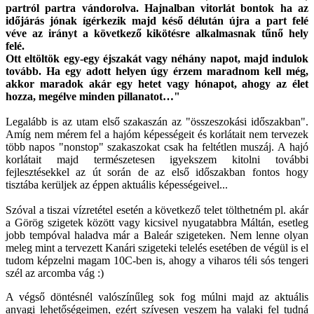
partról partra vándorolva. Hajnalban vitorlát bontok ha az
időjárás jónak ígérkezik majd késő délután újra a part felé
véve az irányt a következő kikötésre alkalmasnak tűnő hely
felé.
Ott eltöltök egy-egy éjszakát vagy néhány napot, majd indulok
tovább. Ha egy adott helyen úgy érzem maradnom kell még,
akkor maradok akár egy hetet vagy hónapot, ahogy az élet
hozza, megélve minden pillanatot…"
Legalább is az utam első szakaszán az "összeszokási időszakban".
Amíg nem mérem fel a hajóm képességeit és korlátait nem tervezek
több napos "nonstop" szakaszokat csak ha feltétlen muszáj. A hajó
korlátait majd természetesen igyekszem kitolni további
fejlesztésekkel az út során de az első időszakban fontos hogy
tisztába kerüljek az éppen aktuális képességeivel...
Szóval a tiszai vízretétel esetén a következő telet tölthetném pl. akár
a Görög szigetek között vagy kicsivel nyugatabbra Máltán, esetleg
jobb tempóval haladva már a Baleár szigeteken. Nem lenne olyan
meleg mint a tervezett Kanári szigeteki telelés esetében de végül is el
tudom képzelni magam 10C-ben is, ahogy a viharos téli sós tengeri
szél az arcomba vág :)
A végső döntésnél valószínűleg sok fog múlni majd az aktuális
anyagi lehetőségeimen, ezért szívesen veszem ha valaki fel tudná