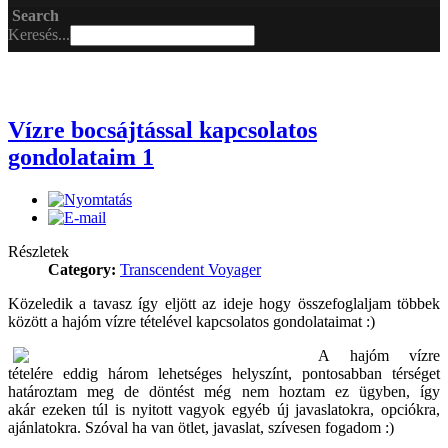
Search
Keresés...
Vízre bocsájtással kapcsolatos
gondolataim 1
Részletek
Category:
Transcendent Voyager
Közeledik a tavasz így eljött az ideje hogy összefoglaljam többek
között a hajóm vízre tételével kapcsolatos gondolataimat :)
A hajóm vízre
tételére eddig három lehetséges helyszínt, pontosabban térséget
határoztam meg de döntést még nem hoztam ez ügyben, így
akár ezeken túl is nyitott vagyok egyéb új javaslatokra, opciókra,
ajánlatokra. Szóval ha van ötlet, javaslat, szívesen fogadom :)