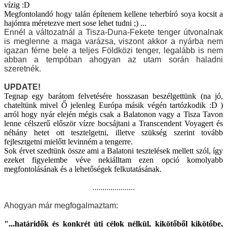
vízig :D
Megfontolandó hogy talán építenem kellene teherbíró soya kocsit a
hajómra méretezve mert sose lehet tudni ;) ...
Ennél a változatnál a Tisza-Duna-Fekete tenger útvonalnak
is meglenne a maga varázsa, viszont akkor a nyárba nem
igazan férne bele a teljes Földközi tenger, legalább is nem
abban a tempóban ahogyan az utam során haladni
szeretnék.
UPDATE!
Tegnap egy barátom felvetésére hosszasan beszélgettünk (na jó,
chateltünk mivel Ő jelenleg Európa másik végén tartózkodik :D )
arról hogy nyár elején mégis csak a Balatonon vagy a Tisza Tavon
lenne célszerű először vízre bocsájtani a Transcendent Voyagert és
néhány hetet ott tesztelgetni, illetve szükség szerint tovább
fejlesztgetni mielőtt levinném a tengerre.
Sok érvet szedtünk össze ami a Balatoni tesztelések mellett szól, így
ezeket figyelembe véve nekiálltam ezen opció komolyabb
megfontolásának és a lehetőségek felkutatásának.
.....................
Ahogyan már megfogalmaztam:
"...határidők és konkrét úti célok nélkül, kikötőből kikötőbe,